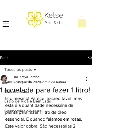
Post
Todos os posts
Dra. Katya Jordão
Todos os posts
5 de mar. de 2020
2 min de leitura
1 tonelada para fazer 1 litro!
Beleza Natural
Isto mesmo! Parece inacreditável, mas 
Estilo de Vida e Bem Estar
esta é a quantidade necessária da 
Cosmetologia Natural
planta para fazer 1 litro de óleo 
essencial. E quando falamos em rosas, 
Este valor dobra. São necessárias 2 