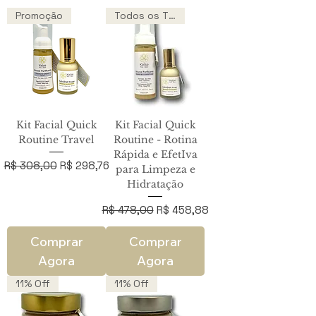
Promoção
Todos os Tipos de Peles
Kit Facial Quick
Kit Facial Quick
Routine Travel
Routine - Rotina
Rápida e EfetIva
Preço normal
Preço promocional
R$ 308,00
R$ 298,76
para Limpeza e
Hidratação
Preço normal
Preço promocional
R$ 478,00
R$ 458,88
Comprar
Comprar
Agora
Agora
11% Off
11% Off