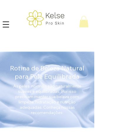
Rotina de Beleza Natural
para Pele Equilibrada
As
peles normais são naturalmente
suaves e equilibradas. Por isso
precisam manter sua beleza com
limpeza, hidratação e nutrição
adequadas.
Conheça nossas
recomendações: