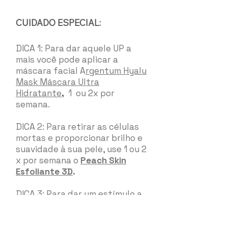
CUIDADO ESPECIAL:
DICA 1: Para dar aquele UP a
mais você pode aplicar a
máscara facial A
rgentum Hyalu
Mask Máscara Ultra
Hidratante
,
1 ou 2x por
semana.
DICA 2: Para retirar as células
mortas e proporcionar brilho e
suavidade à sua pele, use 1 ou 2
x por semana o
Peach Skin
Esfoliante 3D
.
DICA 3: Para dar um estímulo a
mais, e ainda diminuir o inchaço
matinal, você pode usar o
acessório
Crystal Roller
de 2 a