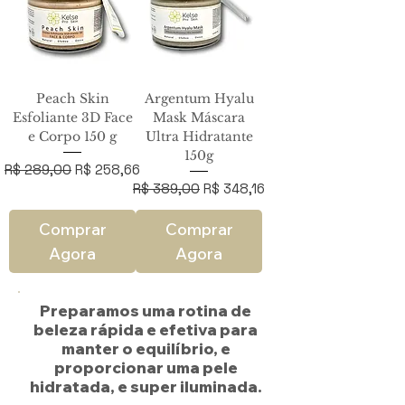
Peach Skin
Argentum Hyalu
Esfoliante 3D Face
Mask Máscara
e Corpo 150 g
Ultra Hidratante
150g
Preço normal
Preço promocional
R$ 289,00
R$ 258,66
Preço normal
Preço promocional
R$ 389,00
R$ 348,16
Comprar
Comprar
Agora
Agora
Preparamos uma rotina de
beleza rápida e efetiva para
manter o equilíbrio, e
proporcionar uma pele
hidratada, e super iluminada.