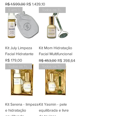
Preço normal
Preço promocional
R$ 1.599,00
R$ 1.439,10
5 em 1
Todos os Tipos de Peles
Kit July Limpeza
Kit Mom Hidratação
Facial Hidratante
Facial Multifuncional
Preço
Preço normal
Preço promocional
R$ 179,00
R$ 453,00
R$ 398,64
Todos os Tipos de Peles
Todos os Tipos de Peles
Kit Serena - limpeza
Kit Yasmin - pele
e hidratação
equilibrada e livre