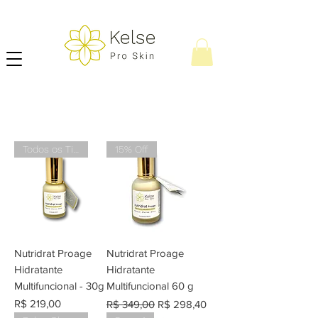
Todos os Tipos de Peles
15% Off
Nutridrat Proage
Nutridrat Proage
Hidratante
Hidratante
Multifuncional - 30g
Multifuncional 60 g
Preço
Preço normal
Preço promocional
R$ 219,00
R$ 349,00
R$ 298,40