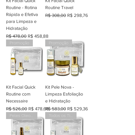
Kit Facial Quick
Kit Facial Quick
Routine - Rotina
Routine Travel
Rápida e EfetIva
Preço normal
Preço promocional
R$ 308,00
R$ 298,76
para Limpeza e
Hidratação
Preço normal
Preço promocional
R$ 478,00
R$ 458,88
Promoção
Promoção
Kit Facial Quick
Kit Pele Nova -
Routine com
Limpeza Esfoliação
Necessaire
e Hidratação
Preço normal
Preço promocional
Preço normal
Preço promocional
R$ 526,00
R$ 478,66
R$ 583,00
R$ 529,36
Peles Oleosas e Acneicas
Todos os Tipos de Peles