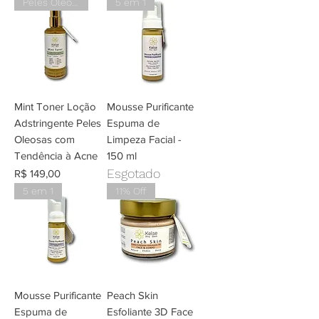
Peles Oleosas e Acneicas
5 em 1
Mint Toner Loção
Mousse Purificante
Adstringente Peles
Espuma de
Oleosas com
Limpeza Facial -
Tendência à Acne
150 ml
Esgotado
Preço
R$ 149,00
5 em 1
11% Off
Mousse Purificante
Peach Skin
Espuma de
Esfoliante 3D Face