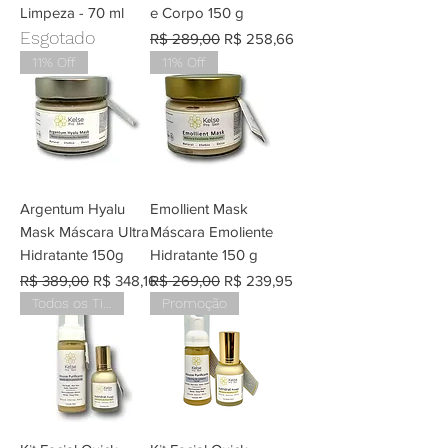
Limpeza - 70 ml
e Corpo 150 g
Esgotado
Preço normal
Preço promocional
R$ 289,00
R$ 258,66
11% Off
11% Off
Argentum Hyalu
Emollient Mask
Mask Máscara Ultra
Máscara Emoliente
Hidratante 150g
Hidratante 150 g
Preço normal
Preço promocional
Preço normal
Preço promocional
R$ 389,00
R$ 348,16
R$ 269,00
R$ 239,95
Todos os Tipos de Peles
Promoção