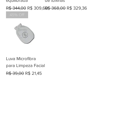
equilibrada
de toxinas
Preço normal
Preço promocional
Preço normal
Preço promocional
R$ 344,00
R$ 309,60
R$ 368,00
R$ 329,36
45% Off
Luva Microfibra
para Limpeza Facial
Preço normal
Preço promocional
R$ 39,00
R$ 21,45