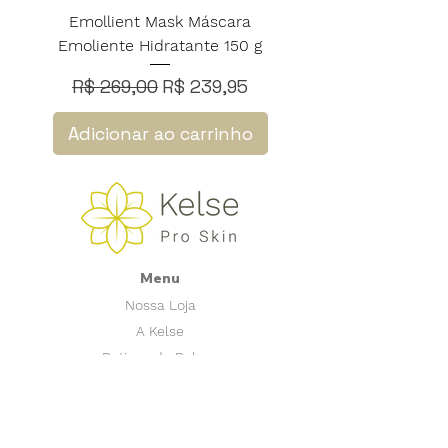
Emollient Mask Máscara
Emoliente Hidratante 150 g
Preço normal
Preço promocional
R$ 269,00
R$ 239,95
Adicionar ao carrinho
Menu
Nossa Loja
A Kelse
Rotinas de Beleza
Blog
Tire Suas Dúvidas
Perguntas Frequentes