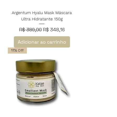
Argentum Hyalu Mask Máscara
Ultra Hidratante 150g
Preço normal
Preço promocional
R$ 389,00
R$ 348,16
Adicionar ao carrinho
11% Off