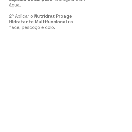
água.
2º Aplicar o
Nutridrat Proage
Hidratante Multifuncional
na
face, pescoço e colo.
CUIDADO ESPECIAL:
DICA 1: Para dar aquele UP a mais
você pode aplicar a máscara facial
Aurum C Mask Máscara
Revitalizante
1 ou 2x por semana.
DICA 2: Para retirar as células
mortas e proporcionar brilho e
suavidade à sua pele, use 1 ou 2 x
por semana o
Peach Skin
Esfoliante 3D
.
DICA 3: Para dar um estímulo a mais,
e ainda diminuir o inchaço matinal,