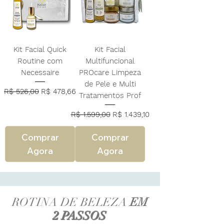
Kit Facial Quick
Kit Facial
Routine com
Multifuncional
Necessaire
PROcare Limpeza
de Pele e Multi
Preço normal
Preço promocional
R$ 526,00
R$ 478,66
Tratamentos Prof
Preço normal
Preço promocional
R$ 1.599,00
R$ 1.439,10
Comprar
Comprar
Agora
Agora
ROTINA DE BELEZA
EM
2 PASSOS