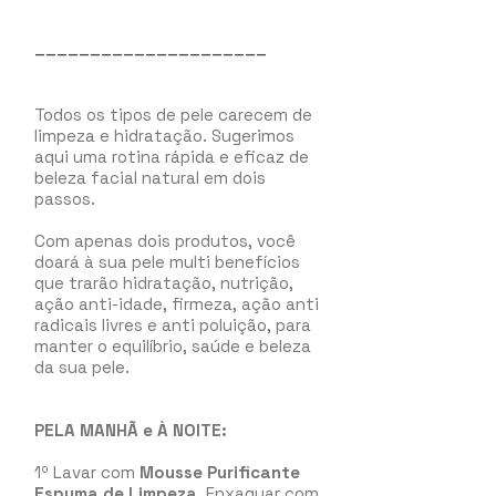
_____________________
Todos os tipos de pele carecem de
limpeza e hidratação. Sugerimos
aqui um
a rotina rápida e eficaz de
beleza facial natural em dois
passos.
Com apenas dois produtos, você
doará à sua pele multi benefícios
que trarão hidratação, nutrição,
ação anti-idade, firmeza, ação anti
radicais livres e anti poluição, para
manter o equilíbrio, saúde e beleza
da sua pele.
PELA MANHÃ e À NOITE:
1º Lavar com
Mousse Purificante
Espuma de Limpeza
. Enxaguar com