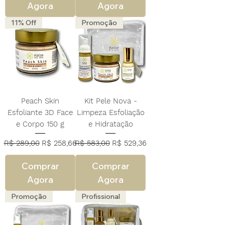
Agora
Agora
11% Off
Promoção
Peach Skin
Kit Pele Nova -
Esfoliante 3D Face
Limpeza Esfoliação
e Corpo 150 g
e Hidratação
Preço normal
Preço promocional
Preço normal
Preço promocional
R$ 289,00
R$ 258,66
R$ 583,00
R$ 529,36
Comprar
Comprar
Agora
Agora
Promoção
Profissional