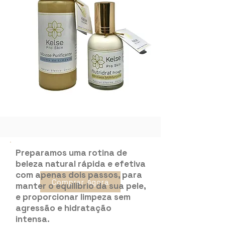
Preparamos uma rotina de
beleza natural rápida e efetiva
com apenas dois passos, para
Comprar Agora
manter o equilíbrio da sua pele,
e proporcionar limpeza sem
agressão e hidratação
intensa.