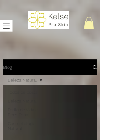
Blog
Beleza Natural
Todos os posts
Beleza Natural
Estilo de Vida e
Bem Estar
Cosmetologia
Natural