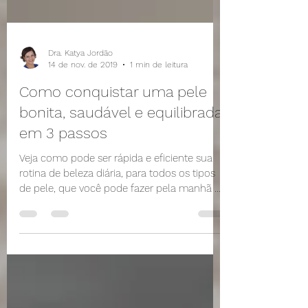
Dra. Katya Jordão
14 de nov. de 2019
1 min de leitura
Como conquistar uma pele
bonita, saudável e equilibrada
em 3 passos
Veja como pode ser rápida e eficiente sua
rotina de beleza diária, para todos os tipos
de pele, que você pode fazer pela manhã e
à noite...