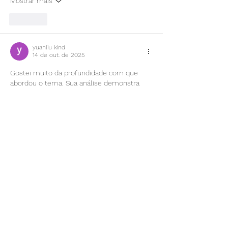
Mostrar mais
Curtir
yuanliu kind
14 de out. de 2025
Gostei muito da profundidade com que 
abordou o tema. Sua análise demonstra 
uma capacidade de síntese impressionante 
e uma visão abrangente sobre o assunto. É 
revigorante encontrar conteúdos que 
realmente nos fazem pensar e expandir 
nossos horizontes. Acredito que a busca 
por informações relevantes e atualizadas é 
um processo contínuo, essencial para o 
desenvolvimento pessoal e profissional. 
Nesse sentido, tenho utilizado diversas 
ferramentas para auxiliar na minha 
pesquisa e organização de ideias. Uma 
delas, que tem me ajudado bastante com…
Mostrar mais