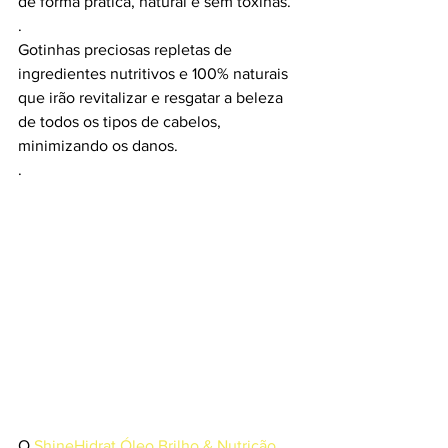
de forma prática, natural e sem toxinas.
.
Gotinhas preciosas repletas de 
ingredientes nutritivos e 100% naturais 
que irão revitalizar e resgatar a beleza 
de todos os tipos de cabelos, 
minimizando os danos.
.
O 
ShineHidrat Óleo Brilho & Nutrição 