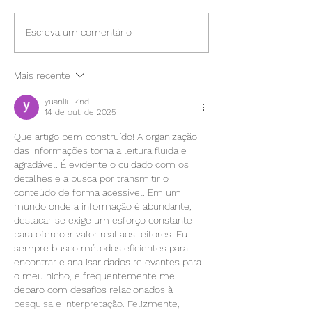
Rotina de Beleza Natural
Cabelos Lindos e
Escreva um comentário
em 3 passos e simples e
Saudáveis com p
eficazes
Zero toxinas. Sa
Mais recente
yuanliu kind
14 de out. de 2025
Que artigo bem construído! A organização 
das informações torna a leitura fluida e 
agradável. É evidente o cuidado com os 
detalhes e a busca por transmitir o 
conteúdo de forma acessível. Em um 
mundo onde a informação é abundante, 
destacar-se exige um esforço constante 
para oferecer valor real aos leitores. Eu 
sempre busco métodos eficientes para 
encontrar e analisar dados relevantes para 
o meu nicho, e frequentemente me 
deparo com desafios relacionados à 
pesquisa e interpretação. Felizmente, 