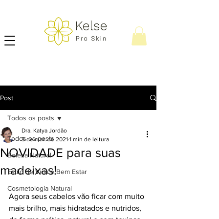
Post
Todos os posts
Dra. Katya Jordão
Todos os posts
3 de mar. de 2021
1 min de leitura
NOVIDADE para suas
Beleza Natural
madeixas!
Estilo de Vida e Bem Estar
Cosmetologia Natural
Agora seus cabelos vão ficar com muito 
mais brilho, mais hidratados e nutridos, 