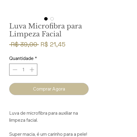
Luva Microfibra para
Limpeza Facial
Preço
Preço
 R$ 39,00 
R$ 21,45
normal
promocional
Quantidade
*
Comprar Agora
Luva de microfibra para auxiliar na
limpeza facial.
Super macia, é um carinho para a pele!