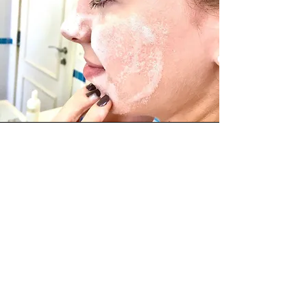
Transformação a cada
aplicação!
Desfrute de todos os
benefícios que nossos
dermocosméticos naturais e
veganos podem fazer pela
sua pele!