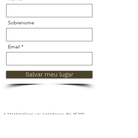
Sobrenome
Email
Salvar meu lugar
A Masterclass vai acontecer dia 15/09,
quinta-feira, às 20h30 no Instagram
@kelse_cosmeticos
Sinta-se tranquilo. Seus dados estão seguros