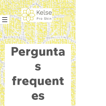
Pergunta
s
frequent
es