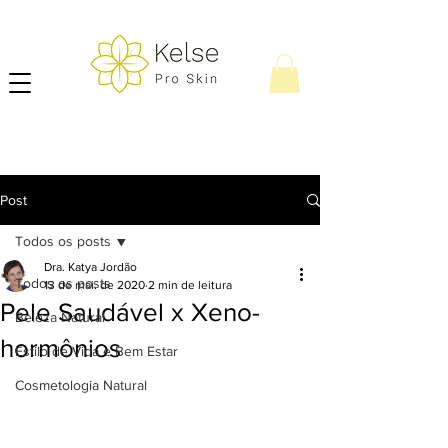
Post
Todos os posts
Dra. Katya Jordão
Todos os posts
13 de mai. de 2020
2 min de leitura
Pele Saudável x Xeno-
Beleza Natural
hormônios
Estilo de Vida e Bem Estar
Cosmetologia Natural