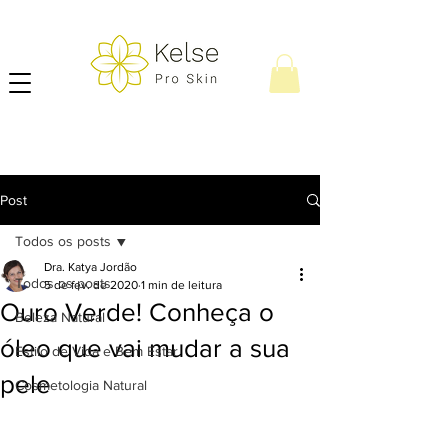
Post
Todos os posts
Dra. Katya Jordão
Todos os posts
5 de fev. de 2020
1 min de leitura
Ouro Verde! Conheça o
Beleza Natural
óleo que vai mudar a sua
Estilo de Vida e Bem Estar
pele
Cosmetologia Natural