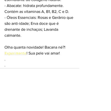
- Abacate: hidrata profundamente. 
Contém as vitaminas A, B1, B2, C e D.
- Óleos Essenciais: Rosas e Gerânio que 
são anti-idade; Erva doce que é 
drenante de inchaços; Lavanda 
calmante. 
Olha quanta novidade! Bacana né?! 
Experimente
! Sua pele vai amar! 
.
.
Ver tudo
Posts recentes