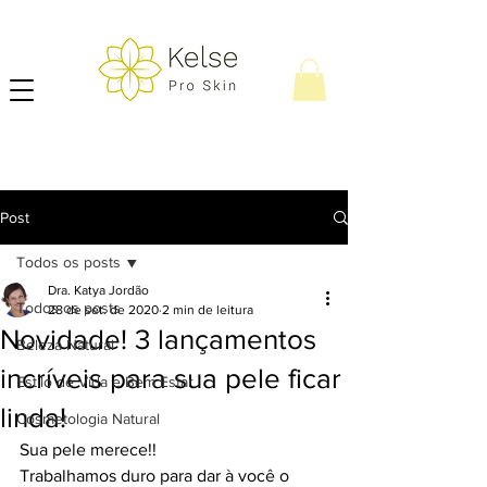
Post
Todos os posts
Dra. Katya Jordão
Todos os posts
28 de set. de 2020
2 min de leitura
Novidade! 3 lançamentos
Beleza Natural
incríveis para sua pele ficar
Estilo de Vida e Bem Estar
linda!
Cosmetologia Natural
Sua pele merece!!
Trabalhamos duro para dar à você o 