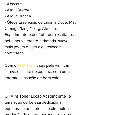
- Abacate
- Argila Verde
- Argila Branca
- Óleos Essenciais de Laranja Doce; May 
Chang; Ylang Ylang; Alecrim, 
Experimente e desfrute dos resultados: 
pele incrivelmente hidratada, suave, 
mais jovem e com a oleosidade 
controlada.
Com o 
Mint Toner
, sua pele vai ficar 
suave, calma e fresquinha, com uma 
enorme sensação de bem estar.
O “Mint Toner Loção Adstringente” é 
uma água de beleza dedicada a 
equilibrar a pele oleosa e diminuir a 
produção de comedões (cravos) e acnes 