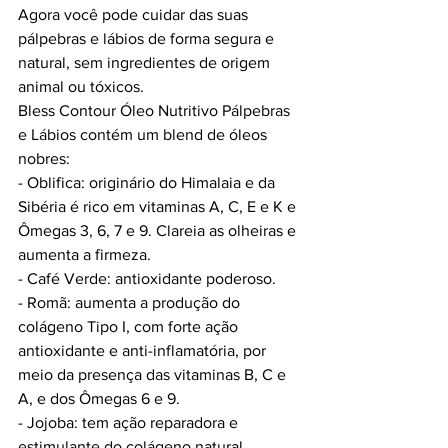
Agora você pode cuidar das suas 
pálpebras e lábios de forma segura e 
natural, sem ingredientes de origem 
animal ou tóxicos. 
Bless Contour Óleo Nutritivo Pálpebras 
e Lábios contém um blend de óleos 
nobres:
- Oblifica: originário do Himalaia e da 
Sibéria é rico em vitaminas A, C, E e K e 
Ômegas 3, 6, 7 e 9. Clareia as olheiras e 
aumenta a firmeza.
- Café Verde: antioxidante poderoso.
- Romã: aumenta a produção do 
colágeno Tipo I, com forte ação 
antioxidante e anti-inflamatória, por 
meio da presença das vitaminas B, C e 
A, e dos Ômegas 6 e 9.
- Jojoba: tem ação reparadora e 
estimulante do colágeno natural.