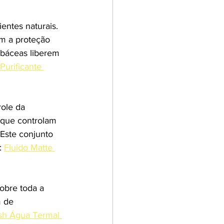
ntes naturais. 
m a proteção 
ebáceas liberem 
urificante 
ole da 
 que controlam 
Este conjunto 
 
Fluido Matte 
obre toda a 
m de 
sh Água Termal 