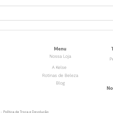
Sejam bem vindos todos os
tipos de pele!
Menu
Nossa Loja
P
A Kelse
Rotinas de Beleza
Blog
No
-
Política de Troca e Devolução