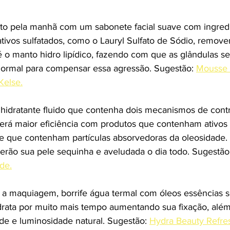
sto pela manhã com um sabonete facial suave com ingredie
tivos sulfatados, como o Lauryl Sulfato de Sódio, remove
 é o manto hidro lipídico, fazendo com que as glândulas s
normal para compensar essa agressão. Sugestão: 
Mousse P
Kelse.
hidratante fluido que contenha dois mecanismos de contr
erá maior eficiência com produtos que contenham ativos
e que contenham partículas absorvedoras da oleosidade. 
erão sua pele sequinha e aveludada o dia todo. Sugestão:
de.
ar a maquiagem, borrife água termal com óleos essências s
hidrata por muito mais tempo aumentando sua fixação, alé
de e luminosidade natural. Sugestão: 
Hydra Beauty Refre