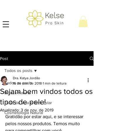
Post
Todos os posts
Dra. Katya Jordão
Todos os posts
16 de nov. de 2018
1 min de leitura
Sejam bem vindos todos os
Beleza Natural
tipos de pele!
Estilo de Vida e Bem Estar
Atualizado:
3 de nov. de 2019
Cosmetologia Natural
Gratidão por estar aqui, e se interessar 
pelos nossos produtos. Temos muito 
para compartilhar com você. 